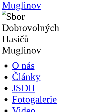
O nás
Články
JSDH
Fotogalerie
Video