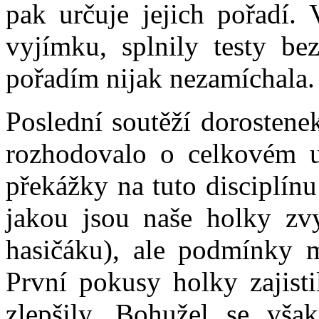
pak určuje jejich pořadí.
vyjímku, splnily testy bez
pořadím nijak nezamíchala.
Poslední soutěží dorostene
rozhodovalo o celkovém u
překážky na tuto disciplín
jakou jsou naše holky zvy
hasičáku), ale podmínky m
První pokusy holky zajist
zlepšily. Bohužel se vša