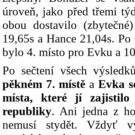
úroveň, jako před třemi tý
obou dostavilo (zbytečné)
19,65s a Hance 21,04s. Po 
bylo 4. místo pro Evku a 1
Po sečtení všech výsled
pěkném 7. místě
a
Evka s
místa, které jí zajistil
republiky
. Ani jedna z h
nemusí stydět. Vždyť v