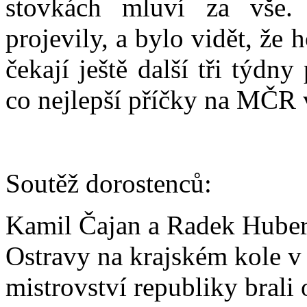
stovkách mluví za vše.
projevily, a bylo vidět, ž
čekají ještě další tři týdn
co nejlepší příčky na MČR 
Soutěž dorostenců:
Kamil Čajan a Radek Huber b
Ostravy na krajském kole v 
mistrovství republiky brali 