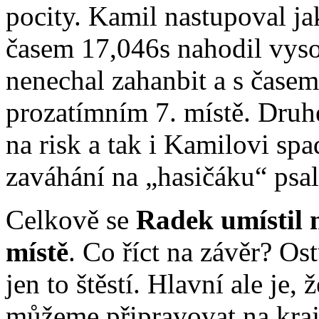
pocity. Kamil nastupoval j
časem 17,046s nahodil vyso
nenechal zahanbit a s časem
prozatímním 7. místě. Druh
na risk a tak i Kamilovi spa
zaváhání na „hasičáku“ psal
Celkově se
Radek umístil n
místě
. Co říct na závěr? Os
jen to štěstí. Hlavní ale je,
můžeme připravovat na kraj