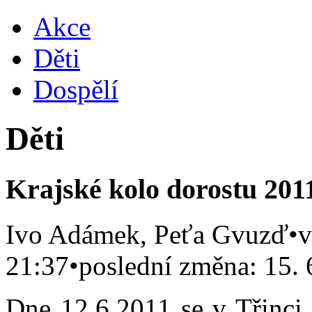
Akce
Děti
Dospělí
Děti
Krajské kolo dorostu 2011
Ivo Adámek, Peťa Gvuzď
•
v
21:37
•
poslední změna: 15. 
Dne 12.6.2011 se v Třinci 