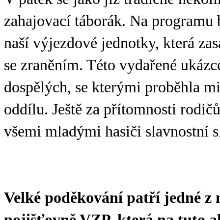
zahajovací táborák. Na programu b
naší výjezdové jednotky, která z
se zraněním. Této vydařené ukázce 
dospělých, se kterými proběhla mi
oddílu. Ještě za přítomnosti rodič
všemi mladými hasiči slavnostní sl
Velké poděkování patří jedné z n
pojišťovně VZP, která na tuto a