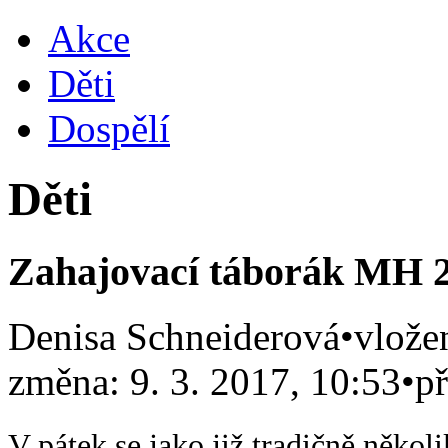
Akce
Děti
Dospělí
Děti
Zahajovací táborák MH 
Denisa Schneiderová
•
vlože
změna: 9. 3. 2017, 10:53
•
p
V pátek se jako již tradičně něko